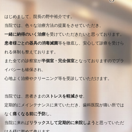
はじめまして、院長の野中裕介です。
当院では、色々な治療方法の提案をさせていただき、
一緒に納得のいく治療
を受けていただきたいと思っております。
患者様ごとの器具の消毒滅菌
等を徹底し、安心して診療を受けら
れる体制も整えております。
また全ての診察室が
半個室・完全個室
となっておりますのでプラ
イバシーも確保され、
心地よく治療やクリーニング等を受診していただけます。
当院では、患者さまの
ストレスを軽減させ
、
定期的にメインテナンスに来ていただき、歯科医院が痛い所では
なく
痛くなる前に予防
し、
当院に来れば
リラックスして定期的に来院しよう
と思っていただ
ける様に努めて参ります。