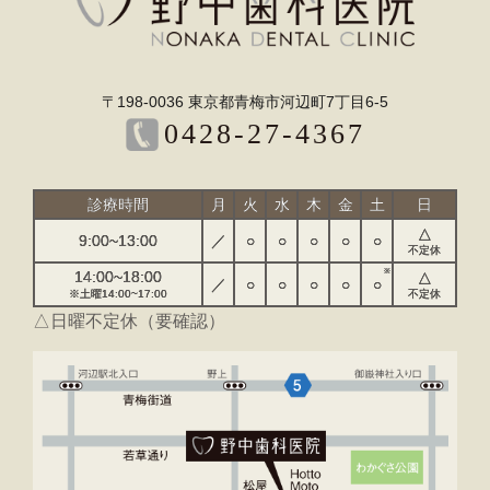
〒198-0036 東京都青梅市河辺町7丁目6-5
0428-27-4367
診療時間
月
火
水
木
金
土
日
△
9:00~13:00
／
○
○
○
○
○
不定休
14:00~18:00
△
／
○
○
○
○
○
※土曜14:00~17:00
不定休
△日曜不定休（要確認）