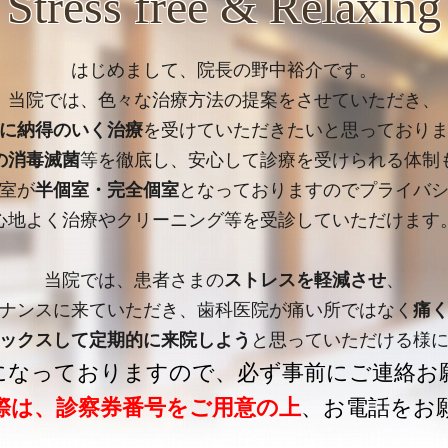
Stress free & Relaxing
はじめまして、院長の野中裕介です。
当院では、色々な治療方法の提案をさせていただき、
に納得のいく治療
を受けていただきたいと思っており
の消毒滅菌
等を徹底し、安心して診療を受けられる体制
室が
半個室・完全個室
となっておりますのでプライバ
心地よく治療やクリーニング等を受診していただけます
当院では、患者さまの
ストレスを軽減させ
、
ナンスに来ていただき、歯科医院が痛い所ではなく
痛
ックスして定期的に来院しよう
と思っていただける様
になっておりますので、必ず事前にご連絡お
際は、診察券番号をご用意の上
、お電話をお