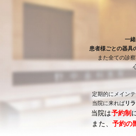
一緒
患者様ごとの器具
また全ての診察
定期的にメインテ
当院に来れば
リラ
当院は
予約制
また、
予約の