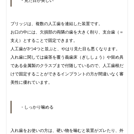
・見た目が美しい
ブリッジは、複数の人工歯を連結した装置です。
お口の中には、欠損部の両隣の歯を大きく削り、支台歯（＝
支え）とすることで固定できます。
人工歯が3つ4つと並ぶと、やはり見た目も悪くなります。
入れ歯に関しては歯茎を覆う義歯床（ぎししょう）や留め具
である金属製のクラスプまで付随しているので、人工歯根だ
けで固定することができるインプラントの方が間違いなく審
美性に優れています。
・しっかり噛める
入れ歯をお使いの方は、硬い物を噛むと装置がズレたり、外